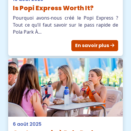
Is Popi Express Worth It?
FR
ACHETER DES BILLETS
Pourquoi avons-nous créé le Popi Express ?
Tout ce qu’il faut savoir sur le pass rapide de
Pola Park À...
TikTok Pola Park
Facebook Pola Park
Twitter/X Pola Pa
YouTube Pola 
WhatsApp Po
En savoir plus
6 août 2025