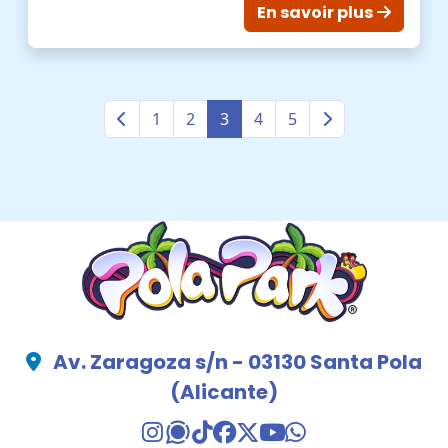
En savoir plus
1
2
3
4
5
Av. Zaragoza s/n - 03130 Santa Pola
(Alicante)
TikTok Pola Park
Facebook Pola Park
Twitter/X Pola Pa
YouTube Pola 
WhatsApp Po