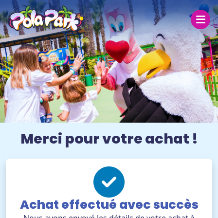
Dimanche 9
Aujourd'hui
31 ºC
30.2 °C
27 ºC
Ouvert aujourd’hui de 19:00 à 00:00
Merci pour votre achat !
Le parc
Tarifs
Groupes
Achat effectué avec succès
Aide