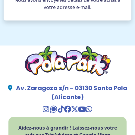
Nous avons envoyé les détails de votre achat à
votre adresse e-mail.
FR
ACHETER DES BILLETS
TikTok Pola Park
Facebook Pola Park
Twitter/X Pola Pa
YouTube Pola 
WhatsApp Po
Av. Zaragoza s/n - 03130 Santa Pola
(Alicante)
TikTok Pola Park
Facebook Pola Park
Twitter/X Pola Pa
YouTube Pola 
WhatsApp Po
Aidez-nous à grandir ! Laissez-nous votre
avis sur TripAdvisor et Google Maps