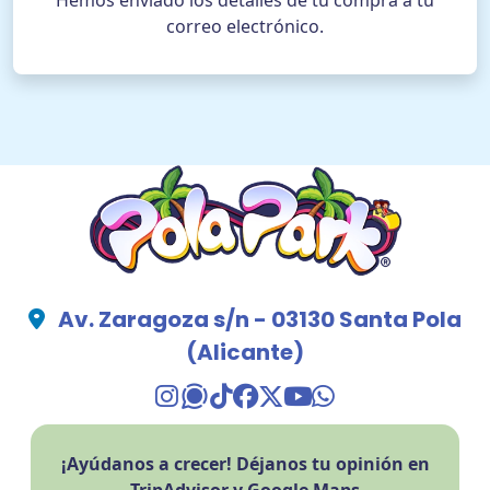
Hemos enviado los detalles de tu compra a tu
correo electrónico.
Ayuda
ES
COMPRAR ENTRADAS
TikTok Pola Park
Facebook Pola Park
Twitter/X Pola Pa
YouTube Pola 
WhatsApp Po
Av. Zaragoza s/n - 03130 Santa Pola
(Alicante)
TikTok Pola Park
Facebook Pola Park
Twitter/X Pola Pa
YouTube Pola 
WhatsApp Po
¡Ayúdanos a crecer! Déjanos tu opinión en
TripAdvisor y Google Maps