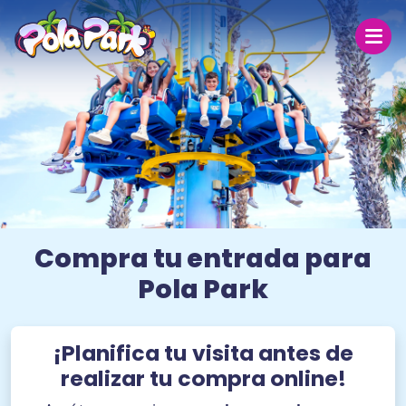
Domingo 9
Hoy
31 ºC
31 °C
27 ºC
Abierto hoy de 19:00 a 00:00
Compra tu entrada para
El parque
Pola Park
Tarifas
¡Planifica tu visita antes de
Grupos
realizar tu compra online!
Escolares