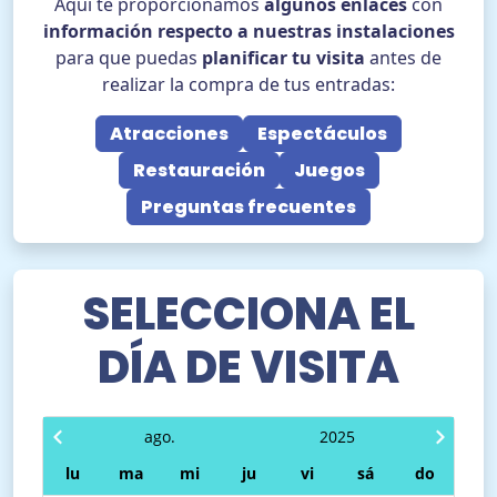
Aquí te proporcionamos
algunos enlaces
con
información respecto a nuestras instalaciones
Ayuda
para que puedas
planificar tu visita
antes de
realizar la compra de tus entradas:
ES
COMPRAR ENTRADAS
Atracciones
Espectáculos
Restauración
Juegos
TikTok Pola Park
Facebook Pola Park
Twitter/X Pola Pa
YouTube Pola 
WhatsApp Po
Preguntas frecuentes
SELECCIONA EL
DÍA DE VISITA
ago.
2025
lu
ma
mi
ju
vi
sá
do