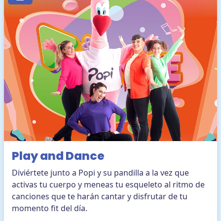
Ayuda
ES
COMPRAR ENTRADAS
TikTok Pola Park
Facebook Pola Park
Twitter/X Pola Pa
YouTube Pola 
WhatsApp Po
Play and Dance
Diviértete junto a Popi y su pandilla a la vez que
activas tu cuerpo y meneas tu esqueleto al ritmo de
canciones que te harán cantar y disfrutar de tu
momento fit del día.