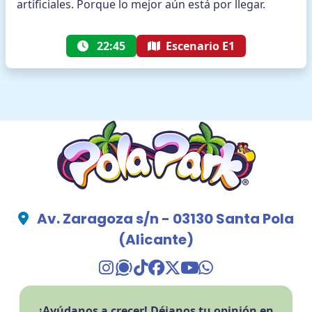
artificiales. Porque lo mejor aún está por llegar.
22:45
Escenario E1
Av. Zaragoza s/n - 03130 Santa Pola
(Alicante)
TikTok Pola Park
Facebook Pola Park
Twitter/X Pola Pa
YouTube Pola 
WhatsApp Po
¡Ayúdanos a crecer! Déjanos tu opinión en