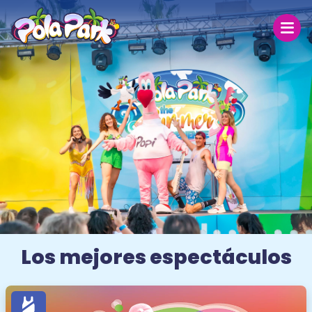
Jueves 6
Hoy
30 ºC
29.7 °C
27 ºC
Abierto hoy de 19:00 a 00:00
El parque
Tarifas
Los mejores espectáculos
Grupos
Escolares